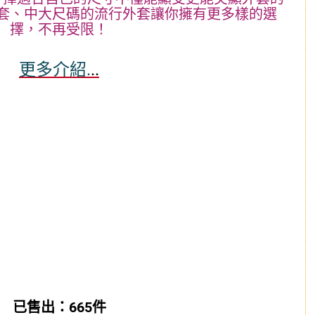
套、中大尺碼的流行外套讓你擁有更多樣的選
擇，不再受限！
更多介紹.
..
已售出：665件