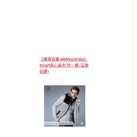
《摩搭衣櫥 MMWardrobe》
Smart背心系列 均一價 (五款
任選)