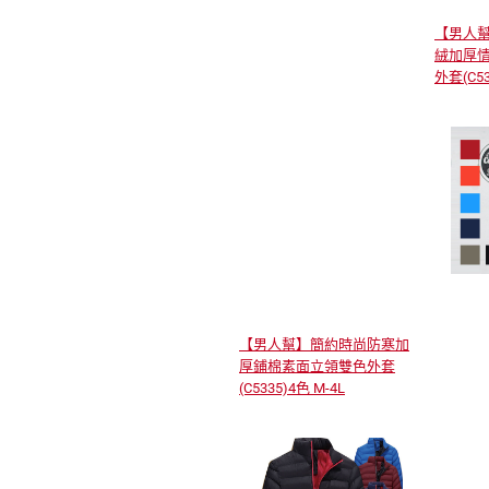
【男人
絨加厚情
外套(C53
【男人幫】簡約時尚防寒加
厚鋪棉素面立領雙色外套
(C5335)4色 M-4L