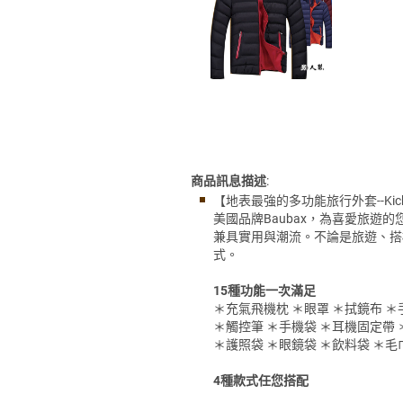
商品訊息描述
:
【地表最強的多功能旅行外套--Kicks
美國品牌Baubax，為喜愛旅遊
兼具實用與潮流。不論是旅遊、搭
式。
15種功能一次滿足
＊充氣飛機枕 ＊眼罩 ＊拭鏡布 ＊
＊觸控筆 ＊手機袋 ＊耳機固定帶
＊護照袋 ＊眼鏡袋 ＊飲料袋 ＊毛
4
種款式任您搭配