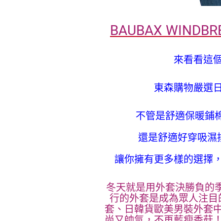
BAUBAX WIND
來看看這
東森購物嚴選
不管是舒適保暖鋪棉
還是舒適好穿吸濕
讓你擁有更多樣的選擇
冬天就是用外套決勝負的季
行的外套是成為眾人注目
套、日韓貨歐美男裝外套
尚又帥氣，不再藍瘦香菇