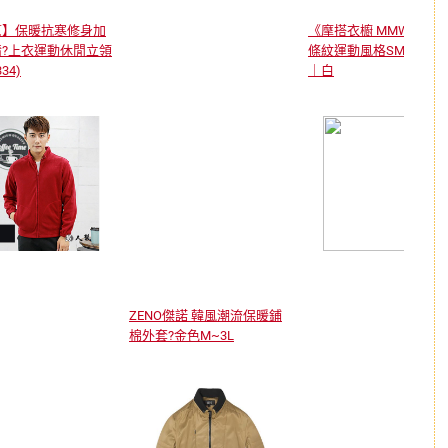
幫】保暖抗寒修身加
《摩搭衣櫥 MMWardrob
?上衣運動休閒立領
條紋運動風格SMART背
34)
｜白
ZENO傑諾 韓風潮流保暖鋪
棉外套?金色M~3L